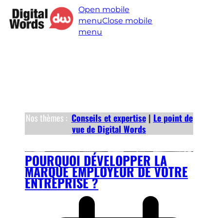
Open mobile
menu
Close mobile
menu
Actualités, réflexions philosophiques, informations
sur le secteur…
consultez notre blog pour approfondir vos
connaissances sur la transformation numérique.
Nos thèmes :
Conseils et expertise
|
Le point de
vue de Digital Words
POURQUOI DÉVELOPPER LA
MARQUE EMPLOYEUR DE VOTRE
ENTREPRISE ?